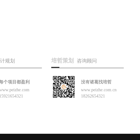
培哲策划
计规划
咨询顾问
每个项目都盈利
没有诸葛找培哲
www.peizhe.com
www.peizhe.com.cn
15921654321
18262654321