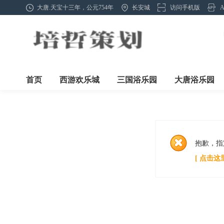
大唐.天宝十三年，公元754年
长安城
访问手机版
首页
西游欢乐城
三国浴乐园
大唐浴乐园
抱歉，指
[ 点击这