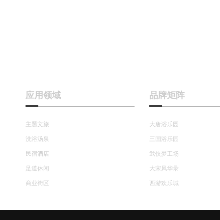
应用领域
品牌矩阵
主题文旅
大唐浴乐园
洗浴汤泉
三国浴乐园
民宿酒店
武侠梦工场
足道休闲
大宋风华录
商业街区
西游欢乐城