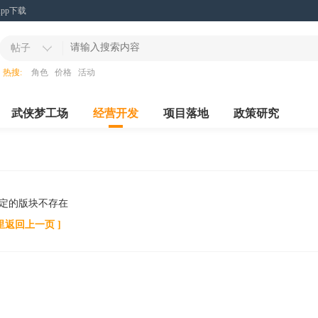
App下载
帖子
热搜:
角色
价格
活动
武侠梦工场
经营开发
项目落地
政策研究
定的版块不存在
里返回上一页 ]