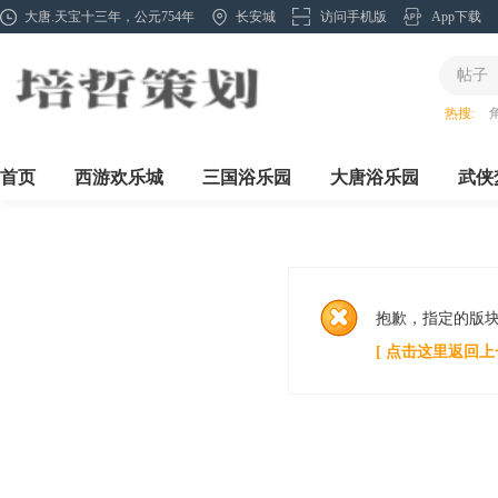
大唐.天宝十三年，公元754年
长安城
访问手机版
App下载
帖子
热搜:
首页
西游欢乐城
三国浴乐园
大唐浴乐园
武侠
抱歉，指定的版
[ 点击这里返回上