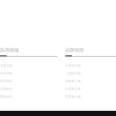
应用领域
品牌矩阵
主题文旅
大唐浴乐园
洗浴汤泉
三国浴乐园
民宿酒店
武侠梦工场
足道休闲
大宋风华录
商业街区
西游欢乐城