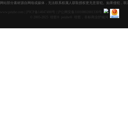
网站部分素材源自网络或媒体，无法联系权属人获取授权更无意冒犯。如果侵犯，联系获取授
www.peizhe.com
|
沪ICP备14047490号
|
沪公网安备31010802001330号
© 2005-2025 培哲® peizhe® 培哲，非标商业护城河