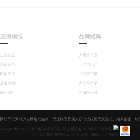
应用领域
品牌矩阵
主题文旅
大唐浴乐园
洗浴汤泉
三国浴乐园
民宿酒店
武侠梦工场
足道休闲
大宋风华录
商业街区
西游欢乐城
网站部分素材源自网络或媒体，无法联系权属人获取授权更无意冒犯。如果侵犯，联系获取授
www.peizhe.com
|
沪ICP备14047490号
|
沪公网安备31010802001330号
© 2005-2025 培哲® peizhe® 培哲，非标商业护城河