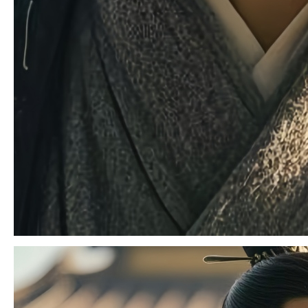
2 J9 `% d; K* y+ g& [