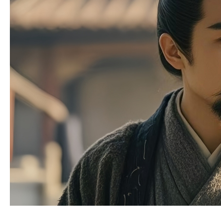
0 f0 d$ Y! C6 S2 H8 b: c
6 K2 Y9 o+ c% E6 R4 K