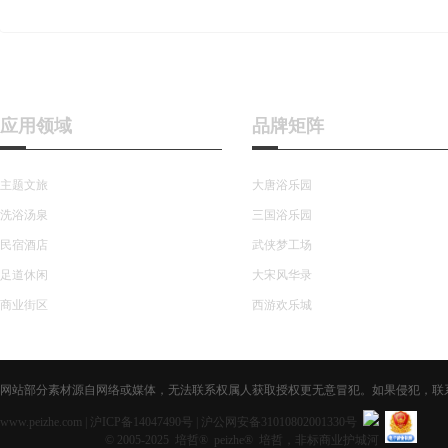
应用领域
品牌矩阵
主题文旅
大唐浴乐园
洗浴汤泉
三国浴乐园
民宿酒店
武侠梦工场
足道休闲
大宋风华录
商业街区
西游欢乐城
网站部分素材源自网络或媒体，无法联系权属人获取授权更无意冒犯。如果侵犯，联系获取授
www.peizhe.com
|
沪ICP备14047490号
|
沪公网安备31010802001330号
© 2005-2025 培哲® peizhe® 培哲，非标商业护城河