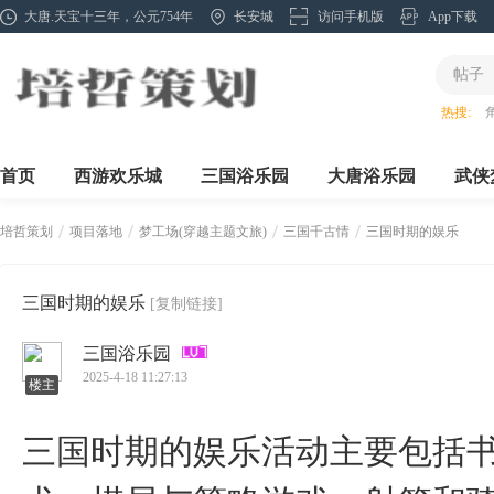
大唐.天宝十三年，公元754年
长安城
访问手机版
App下载
帖子
热搜:
首页
西游欢乐城
三国浴乐园
大唐浴乐园
武侠
培哲策划
项目落地
梦工场(穿越主题文旅)
三国千古情
三国时期的娱乐
三国时期的娱乐
[复制链接]
›
›
›
›
三国浴乐园
2025-4-18 11:27:13
楼主
‌三国时期的娱乐活动主要包括