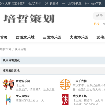
大唐.天宝十三年，公元754年
长安城
访问手机版
App下载
帖子
热搜:
首页
西游欢乐城
三国浴乐园
大唐浴乐园
武侠
培哲策划
项目落地
项目落地焦点
»
推荐项目落地
西游浴乐园
三国千古情
【适用】
东汉末年，皇叔奶茶店小
主题足疗、情景SPA，欢乐文旅
备，生逢乱世心有大志，
产业救国夙愿，不畏艰难
大宋风雅录
武侠梦工场
坚，统领着孔明茶坊、张飞酒馆、赵
穿越回宋朝王府玩一天
【适用】搓背馆、足疗店
家，关羽镖局，小乔汉服，联合新晋
【规模】600-3000m2