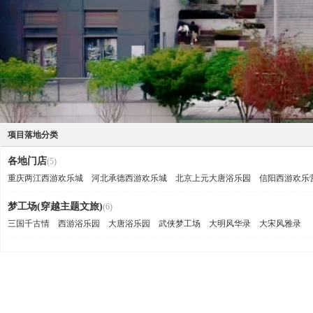
项目落地分类
各地门店
(5)
重庆两江西游欢乐城
河北承德西游欢乐城
北京上元大唐浴乐园
信阳西游欢乐
梦工场(穿越主题文旅)
(6)
三国千古情
西游浴乐园
大唐浴乐园
武侠梦工场
大明风华录
大宋风雅录