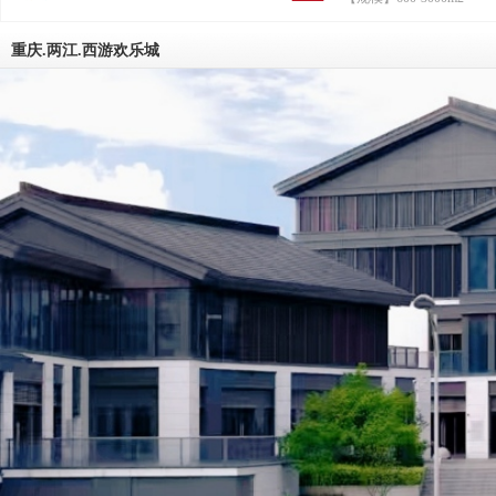
葛孔明；与霸道房东曹操，家族地产
权、戏水乐园老板周瑜斗智斗勇，应
顺民意，抢商机，在恶劣的市场竞争
重庆.两江.西游欢乐城
辟新天地，齐心协力把小生意干成大
最终在资本市场上市敲钟的奋斗故事
三国浴乐园，是以创造快乐、助力梦
播文化为使命的综合服务平台；三国
以三国历史为魂，创业文化为媒，快
为本，拥有汤泉、秀演、美食、趣店
健、乐园等服务的全产业链文旅服务
三国浴乐园聚焦于探索传统文化与现
的深度融合和服务创新，把脉新休闲
场的时尚消费需求和新鲜文旅体验，
联网思维和现代科技手段，为客人打造2
小时欢乐服务圈。