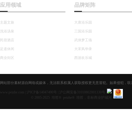
应用领域
品牌矩阵
主题文旅
大唐浴乐园
洗浴汤泉
三国浴乐园
民宿酒店
武侠梦工场
足道休闲
大宋风华录
商业街区
西游欢乐城
网站部分素材源自网络或媒体，无法联系权属人获取授权更无意冒犯。如果侵犯，联系获取授
www.peizhe.com
|
沪ICP备14047490号
|
沪公网安备31010802001330号
© 2005-2025 培哲® peizhe® 培哲，非标商业护城河