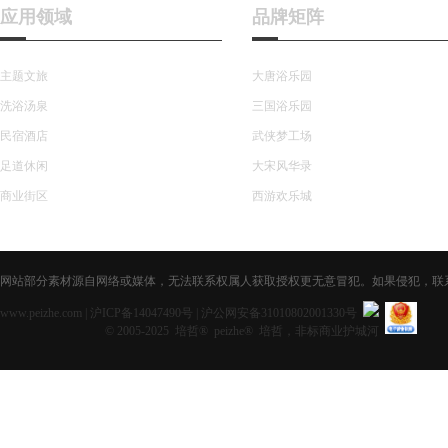
应用领域
品牌矩阵
主题文旅
大唐浴乐园
洗浴汤泉
三国浴乐园
民宿酒店
武侠梦工场
足道休闲
大宋风华录
商业街区
西游欢乐城
网站部分素材源自网络或媒体，无法联系权属人获取授权更无意冒犯。如果侵犯，联系获取授
www.peizhe.com
|
沪ICP备14047490号
|
沪公网安备31010802001330号
© 2005-2025 培哲® peizhe® 培哲，非标商业护城河