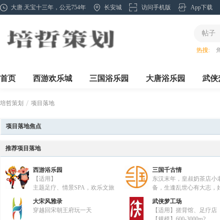
大唐.天宝十三年，公元754年
长安城
访问手机版
App下载
帖子
热搜:
首页
西游欢乐城
三国浴乐园
大唐浴乐园
武侠
培哲策划
项目落地
项目落地焦点
»
推荐项目落地
西游浴乐园
三国千古情
【适用】
东汉末年，皇叔奶茶店小
主题足疗、情景SPA，欢乐文旅
备，生逢乱世心有大志，
产业救国夙愿，不畏艰难
大宋风雅录
武侠梦工场
坚，统领着孔明茶坊、张飞酒馆、赵
穿越回宋朝王府玩一天
【适用】搓背馆、足疗店
家，关羽镖局，小乔汉服，联合新晋
【规模】600-3000m2