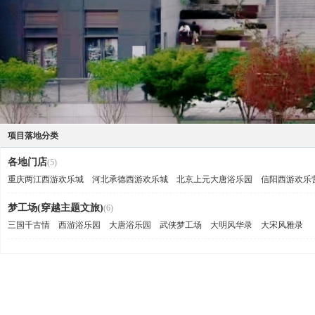
项目落地分类
各地门店
(5)
重庆两江西游欢乐城
河北承德西游欢乐城
北京上元大唐浴乐园
信阳西游欢乐
梦工场(穿越主题文旅)
(6)
三国千古情
西游浴乐园
大唐浴乐园
武侠梦工场
大明风华录
大宋风雅录