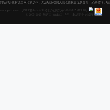
网站部分素材源自网络或媒体，无法联系权属人获取授权更无意冒犯。如果侵犯，联系获取授
www.peizhe.com
|
沪ICP备14047490号
|
沪公网安备31010802001330号
© 2005-2025 培哲® peizhe® 培哲，非标商业护城河