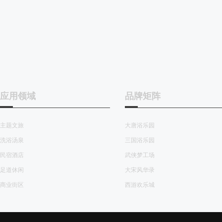
应用领域
品牌矩阵
主题文旅
大唐浴乐园
洗浴汤泉
三国浴乐园
民宿酒店
武侠梦工场
足道休闲
大宋风华录
商业街区
西游欢乐城