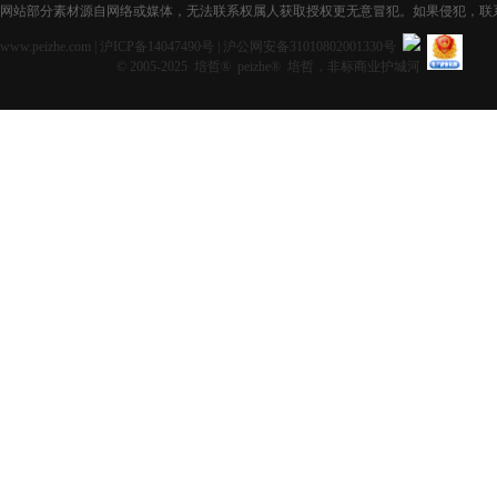
网站部分素材源自网络或媒体，无法联系权属人获取授权更无意冒犯。如果侵犯，联系获取授
www.peizhe.com
|
沪ICP备14047490号
|
沪公网安备31010802001330号
© 2005-2025 培哲® peizhe® 培哲，非标商业护城河