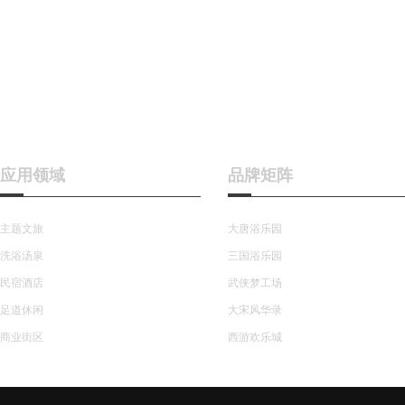
应用领域
品牌矩阵
主题文旅
大唐浴乐园
洗浴汤泉
三国浴乐园
民宿酒店
武侠梦工场
足道休闲
大宋风华录
商业街区
西游欢乐城