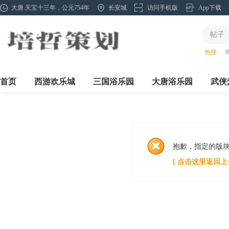
大唐.天宝十三年，公元754年
长安城
访问手机版
App下载
帖子
热搜:
首页
西游欢乐城
三国浴乐园
大唐浴乐园
武侠
抱歉，指定的版
[ 点击这里返回上