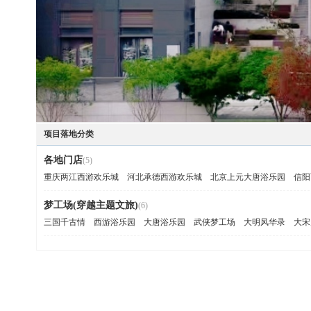
项目落地分类
各地门店
(5)
重庆两江西游欢乐城
河北承德西游欢乐城
北京上元大唐浴乐园
信阳
梦工场(穿越主题文旅)
(6)
三国千古情
西游浴乐园
大唐浴乐园
武侠梦工场
大明风华录
大宋