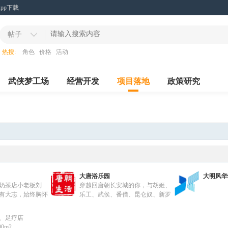
App下载
帖子
热搜:
角色
价格
活动
武侠梦工场
经营开发
项目落地
政策研究
大唐浴乐园
大明风华
奶茶店小老板刘
穿越回唐朝长安城的你，与胡姬、
有大志，始终胸怀
乐工、武侯、番僧、昆仑奴、新罗
不畏艰难志笃弥
婢不期而遇，更与杨玉环、白居易
飞酒馆、赵云管
等大唐明星一起演绎一场生活欢乐剧
、足疗店
，联合新晋网红诸
0m2