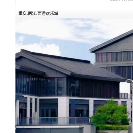
葛孔明；与霸道房东曹操
权、戏水乐园老板周瑜斗
顺民意，抢商机，在恶劣
重庆.两江.西游欢乐城
辟新天地，齐心协力把小
最终在资本市场上市敲钟
三国浴乐园，是以创造快
播文化为使命的综合服务
以三国历史为魂，创业文
为本，拥有汤泉、秀演、
健、乐园等服务的全产业
三国浴乐园聚焦于探索传
的深度融合和服务创新，
场的时尚消费需求和新鲜
联网思维和现代科技手段，为
小时欢乐服务圈。