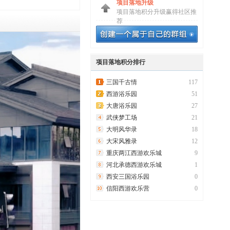
项目落地升级
项目落地积分升级赢得社区推
荐
项目落地积分排行
三国千古情
117
西游浴乐园
51
大唐浴乐园
27
武侠梦工场
21
大明风华录
18
大宋风雅录
12
重庆两江西游欢乐城
9
河北承德西游欢乐城
1
西安三国浴乐园
0
信阳西游欢乐营
0