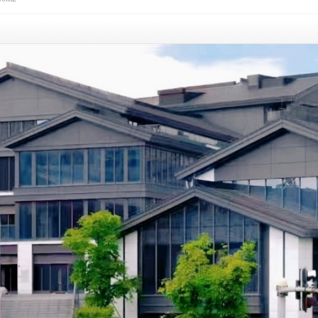
，家族地产商孙
智斗勇，应天时、
的市场竞争中，开
生意干成大传奇，
的奋斗故事。
乐、助力梦想、传
平台；三国浴乐园
化为媒，快乐体验
美食、趣店、康
链文旅服务空间。
统文化与现代服务
把脉新休闲娱乐市
文旅体验，结合互
客人打造24~48