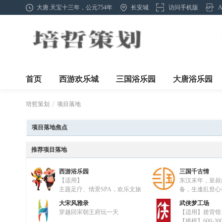
大唐.天宝十三年，公元754年
长安城
访问手机版
首页
西游欢乐城
三国浴乐园
大唐浴乐园
培哲策划
项目落地
项目落地焦点
»
推荐项目落地
西游浴乐园
三国千古情
【适用】
东汉末年，皇叔
主题足疗、情景SPA，欢乐文旅
备，生逢乱世心
产业救国夙愿，
大宋风雅录
武侠梦工场
坚，统领着孔明茶坊、张
穿越回宋朝王府玩一天
【适用】搓背馆
家，关羽镖局，小乔汉服
【规模】600-300