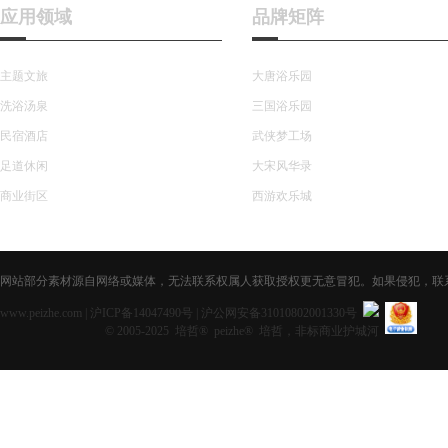
应用领域
品牌矩阵
主题文旅
大唐浴乐园
洗浴汤泉
三国浴乐园
民宿酒店
武侠梦工场
足道休闲
大宋风华录
商业街区
西游欢乐城
网站部分素材源自网络或媒体，无法联系权属人获取授权更无意冒犯。如果侵犯，联系获取授
www.peizhe.com
|
沪ICP备14047490号
|
沪公网安备31010802001330号
© 2005-2025 培哲® peizhe® 培哲，非标商业护城河