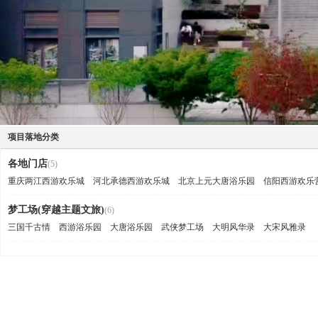
项目落地分类
各地门店
(5)
重庆两江西游欢乐城
河北承德西游欢乐城
北京上元大唐浴乐园
信阳西游欢乐
梦工场(穿越主题文旅)
(6)
三国千古情
西游浴乐园
大唐浴乐园
武侠梦工场
大明风华录
大宋风雅录