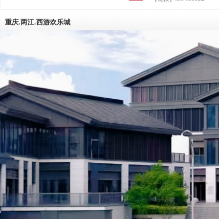
葛孔明；与霸道房东曹操，家族地产
权、戏水乐园老板周瑜斗智斗勇，应
顺民意，抢商机，在恶劣的市场竞争
重庆.两江.西游欢乐城
辟新天地，齐心协力把小生意干成大
最终在资本市场上市敲钟的奋斗故事
三国浴乐园，是以创造快乐、助力梦
播文化为使命的综合服务平台；三国
以三国历史为魂，创业文化为媒，快
为本，拥有汤泉、秀演、美食、趣店
健、乐园等服务的全产业链文旅服务
三国浴乐园聚焦于探索传统文化与现
的深度融合和服务创新，把脉新休闲
场的时尚消费需求和新鲜文旅体验，
联网思维和现代科技手段，为客人打造2
小时欢乐服务圈。