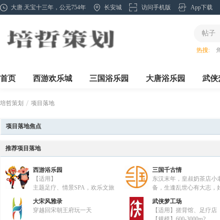
大唐.天宝十三年，公元754年
长安城
访问手机版
App下载
帖子
热搜:
首页
西游欢乐城
三国浴乐园
大唐浴乐园
武侠
培哲策划
项目落地
项目落地焦点
»
推荐项目落地
西游浴乐园
三国千古情
【适用】
东汉末年，皇叔奶茶店小
主题足疗、情景SPA，欢乐文旅
备，生逢乱世心有大志，
产业救国夙愿，不畏艰难
大宋风雅录
武侠梦工场
坚，统领着孔明茶坊、张飞酒馆、赵
穿越回宋朝王府玩一天
【适用】搓背馆、足疗店
家，关羽镖局，小乔汉服，联合新晋
【规模】600-3000m2