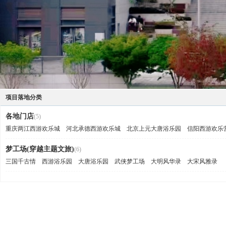
项目落地分类
各地门店
(5)
重庆两江西游欢乐城
河北承德西游欢乐城
北京上元大唐浴乐园
信阳西游欢乐
梦工场(穿越主题文旅)
(6)
三国千古情
西游浴乐园
大唐浴乐园
武侠梦工场
大明风华录
大宋风雅录