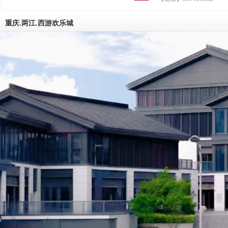
葛孔明；与霸道房东曹操，家族地产
权、戏水乐园老板周瑜斗智斗勇，应
顺民意，抢商机，在恶劣的市场竞争
重庆.两江.西游欢乐城
辟新天地，齐心协力把小生意干成大
最终在资本市场上市敲钟的奋斗故事
三国浴乐园，是以创造快乐、助力梦
播文化为使命的综合服务平台；三国
以三国历史为魂，创业文化为媒，快
为本，拥有汤泉、秀演、美食、趣店
健、乐园等服务的全产业链文旅服务
三国浴乐园聚焦于探索传统文化与现
的深度融合和服务创新，把脉新休闲
场的时尚消费需求和新鲜文旅体验，
联网思维和现代科技手段，为客人打造2
小时欢乐服务圈。