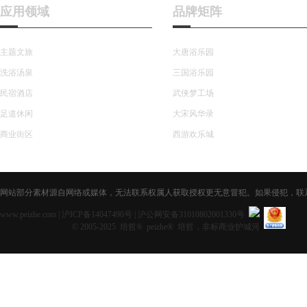
应用领域
品牌矩阵
主题文旅
大唐浴乐园
洗浴汤泉
三国浴乐园
民宿酒店
武侠梦工场
足道休闲
大宋风华录
商业街区
西游欢乐城
网站部分素材源自网络或媒体，无法联系权属人获取授权更无意冒犯。如果侵犯，联系获取授
www.peizhe.com
|
沪ICP备14047490号
|
沪公网安备31010802001330号
© 2005-2025 培哲® peizhe® 培哲，非标商业护城河