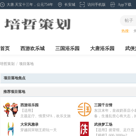
大唐.天宝十三年，公元754年
长安城
访问手机版
App下载
帖子
热搜:
首页
西游欢乐城
三国浴乐园
大唐浴乐园
武侠
培哲策划
项目落地
项目落地焦点
»
推荐项目落地
西游浴乐园
三国千古情
【适用】
东汉末年，皇叔奶茶店小
主题足疗、情景SPA，欢乐文旅
备，生逢乱世心有大志，
产业救国夙愿，不畏艰难
大宋风雅录
武侠梦工场
坚，统领着孔明茶坊、张飞酒馆、赵
穿越回宋朝王府玩一天
【适用】搓背馆、足疗店
家，关羽镖局，小乔汉服，联合新晋
【规模】600-3000m2